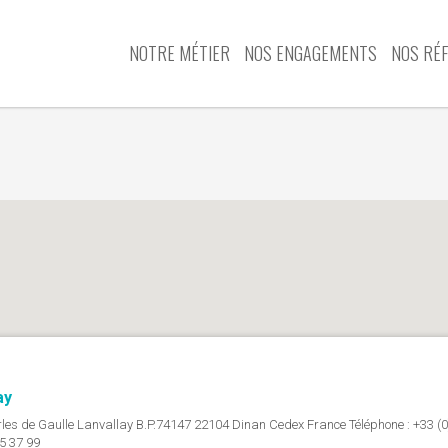
NOTRE MÉTIER
NOS ENGAGEMENTS
NOS RÉ
ay
rles de Gaulle Lanvallay B.P.74147 22104 Dinan Cedex France Téléphone : +33 (0
85 37 99